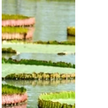
והבניה המואצת.