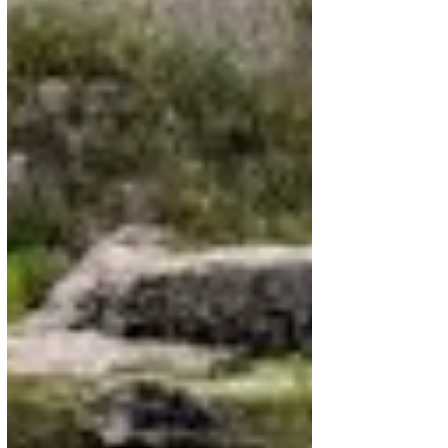
הטיגריס האסייתי וקדחת הנילוס המערבי
בחודש יולי היינו עדים להתפרצות של מחלת "קדחת הנילו
מערבי", מחלה נגיפית בה אובחנו בארץ למעלה מ 400
איש. קדחת הנילוס המערבי מופצת באופן בלעדי באמצעו
"יתוש הטיגריס (או הנמר) האסייתי", זן פולש שחדר לארץ
לפני למעלה מ 20 שנה והתפשט ברחבי הארץ.