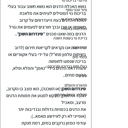
פילטרי בריכות נוי
נושא האכלת הדגים הוא נושא חשוב עבור בעלי 
ציוד טכני נוסף
בריכות נוי המטילים לעיתים את מלאכת 
תחזוקת בריכת נוי
האכלת הדגים בעת היעדרותם על קרוב 
משפחה או שכן ובכך חורצים לפעמים את גורל 
המלחמה באצות
הדגים במה שאנו מכנים "
סינדרום השכן
"..
בריכת נוי בעונות השנה
מדי שנה אנו נקראים לקריאות חירום (לרוב 
דגי בריכות
בשיחות טלפון מחו"ל) על ידי בעלי אקווריום או 
צמחי מים
בריכה שנסעו לחופשה 
בעלי חיים בבריכה וסביבתה
והותירו את הדגים בידי "נאמן" והפלא ופלא, 
הדגים מתים..
טיפים
מהארץ והעולם
סינדרום השכן 
(או השכנה), הוא מצב בו הקרוב, 
תקלות, בעיות ופתרונן
החבר או השכן, מבקש למנוע את תמותת הדגים 
מרעב, ומאכיל 
את הדגים בכמויות גדולות ובנדיבות יתר 
(אופייני לא רק לאידשע מאמא..).
עודפי המזון נרקבים במים, רמת חנקת 