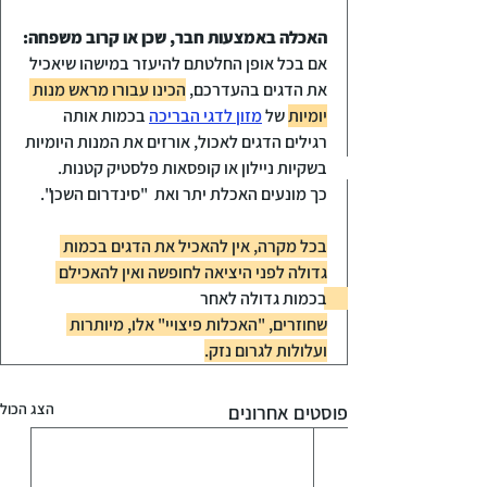
האכלה באמצעות חבר, שכן או קרוב משפחה:
אם בכל אופן החלטתם להיעזר במישהו שיאכיל 
את הדגים בהעדרכם, 
הכינו 
עבורו מראש מנות 
יומיות
 של 
מזון לדגי הבריכה
 בכמות אותה 
רגילים הדגים לאכול, אורזים את המנות היומיות 
בשקיות ניילון או קופסאות פלסטיק קטנות. 
כך מונעים האכלת יתר ואת  "סינדרום השכן".
בכל מקרה, אין להאכיל את הדגים בכמות 
גדולה לפני היציאה לחופשה ואין להאכילם 
בכמות גדולה לאחר 
שחוזרים, "האכלות פיצויי" אלו, מיותרות 
ועלולות לגרום נזק.
הצג הכול
פוסטים אחרונים