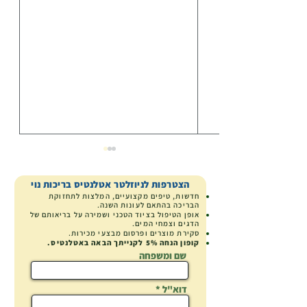
הצטרפות לניוזלטר אטלנטיס בריכות נוי
חדשות, טיפים מקצועיים, המלצות לתחזוקת
הבריכה בהתאם לעונות השנה.
אופן הטיפול בציוד הטכני ושמירה על בריאותם של
הדגים וצמחי המים.
סקירת מוצרים
ופרסום מבצעי מכירות.
קופון הנחה
5% לקנייתך הבאה באטלנטיס.
למה ספוגי הפילטר התכווצו?
שם ומשפחה
דוא"ל