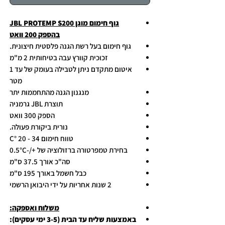
גוף חימום מוגן JBL PROTEMP S200
בהספק 200 וואט
גוף חימום בעל רשת הגנה פלסטית חיצונית.
זכוכית קוורץ עבה בטיחותית 2 מ"מ
איטום מתקדם ניתן לטבילה בעומק של עד 1
מטר
מנגנון הגנה מהתחממות יתר
תוצרת JBL גרמניה
הספק 300 וואט
נורית ביקורת פעולה.
טווח חימום C° 20 - 34
בחירת טמפרטורה ברזולוציה של +/-0.5°C
סה"כ אורך 37.5 ס"מ
כבל חשמל באורך 195 ס"מ
2 שנות אחריות על ידי היבואן הרשמי
משלוח ואספקה:
באמצעות שליח עד הבית (3-5 ימי עסקים):