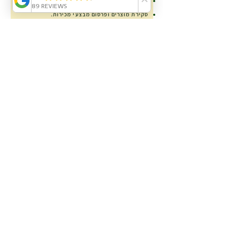
אופן הטיפול בציוד הטכני ושמירה על בריאותם של
הדגים וצמחי המים.
סקירת מוצרים
ופרסום מבצעי מכירות.
קופון הנחה
5% לקנייתך הבאה באטלנטיס.
שם ומשפחה
דוא"ל
הדוא"ל לא
יימסר
לאיש וישמש למשלוח מאטלנטיס
בלבד.
אישור שמירת המידע בהתאם ל:
מדיניות הפרטיות
הצטרפות
פניה לאטלנטיס
אטלנטיס בריכות נוי: