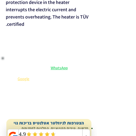
protection device in the heater
interrupts the electric current and
prevents overheating. The heater is TÜV
certified.
​ לקנות בראש שקט:
ייעוץ וליווי אישי ב-
WhatsApp
– אנחנו כאן לכל שאלה.
מקבלים יותר: הנחיות שימוש, המלצות וטיפים בלעדיים.
שירות 5 כוכבים
⭐
(קראו מה כותבים עלינו ב-
Google
).
קנייה בטוחה
ייעוץ מומחה
משלוח ארצי
הצטרפות לניוזלטר אטלנטיס בריכות נוי
חדשות, טיפים מקצועיים, המלצות לתחזוקת
הבריכה בהתאם לעונות השנה.