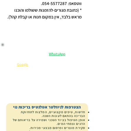
ווטסאפ: 054-5577287.
* (כתובת מגורים-להזמנות ששולמו והוכנו
מראש בלבד, אין במקום חנות או קבלת קהל).
​ לקנות בראש שקט:
ייעוץ וליווי אישי ב-
WhatsApp
– אנחנו כאן לכל שאלה.
מקבלים יותר: הנחיות שימוש, המלצות וטיפים בלעדיים.
שירות 5 כוכבים
⭐
(קראו מה כותבים עלינו ב-
Google
).
קנייה בטוחה
ייעוץ מומחה
משלוח ארצי
הצטרפות לניוזלטר אטלנטיס בריכות נוי
חדשות, טיפים מקצועיים, המלצות לתחזוקת
הבריכה בהתאם לעונות השנה.
אופן הטיפול בציוד הטכני ושמירה על בריאותם של
הדגים וצמחי המים.
סקירת מוצרים
ופרסום מבצעי מכירות.