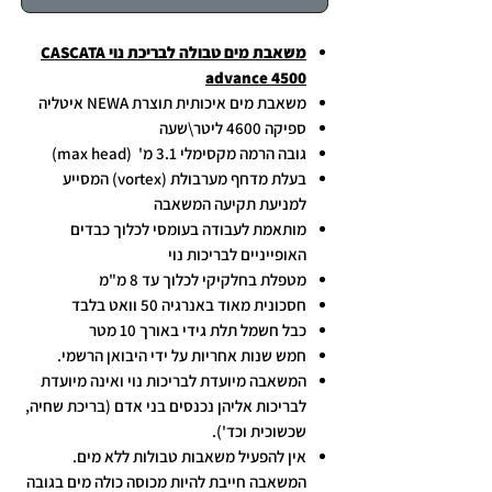
משאבת מים טבולה לבריכת נוי CASCATA
advance 4500
משאבת מים איכותית תוצרת NEWA איטליה
ספיקה 4600 ליטר\שעה
גובה הרמה מקסימלי 3.1 מ' (max head)
בעלת מדחף מערבולת (vortex) המסייע
למניעת תקיעה המשאבה
מותאמת לעבודה בעומסי לכלוך כבדים
האופייניים לבריכות נוי
מטפלת בחלקיקי לכלוך עד 8 מ"מ
חסכונית מאוד באנרגיה 50 וואט בלבד
כבל חשמל תלת גידי באורך 10 מטר
חמש שנות אחריות על ידי היבואן הרשמי.
המשאבה מיועדת לבריכות נוי ואינה מיועדת
לבריכות אליהן נכנסים בני אדם (בריכת שחיה,
שכשוכית וכד').
אין להפעיל משאבות טבולות ללא מים.
המשאבה חייבת להיות מכוסה כולה מים בגובה