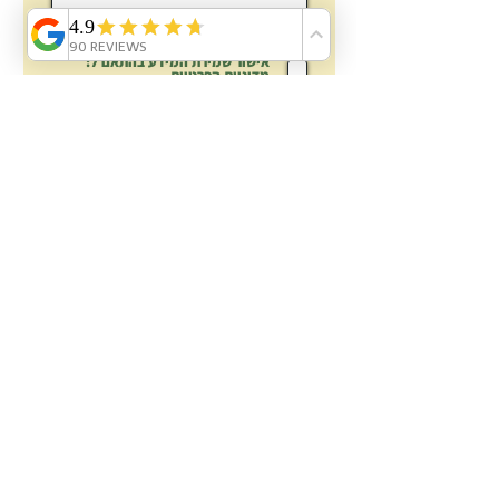
הדוא"ל לא
יימסר
לאיש וישמש למשלוח מאטלנטיס
בלבד.
אישור שמירת המידע בהתאם ל:
מדיניות הפרטיות
הצטרפות
פניה לאטלנטיס
אטלנטיס בריכות נוי:
אודות
עשו זאת בעצמכם DIY
בלוג מידע \ מדריכים
ציוד לבריכות נוי: