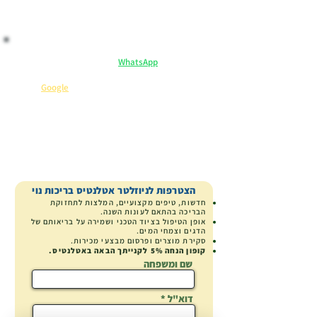
​ לקנות בראש שקט:
ייעוץ וליווי אישי ב-
WhatsApp
– אנחנו כאן לכל שאלה.
מקבלים יותר: הנחיות שימוש, המלצות וטיפים בלעדיים.
שירות 5 כוכבים
⭐
(קראו מה כותבים עלינו ב-
Google
).
קנייה בטוחה
ייעוץ מומחה
משלוח ארצי
הצטרפות לניוזלטר אטלנטיס בריכות נוי
חדשות, טיפים מקצועיים, המלצות לתחזוקת
הבריכה בהתאם לעונות השנה.
אופן הטיפול בציוד הטכני ושמירה על בריאותם של
הדגים וצמחי המים.
סקירת מוצרים
ופרסום מבצעי מכירות.
קופון הנחה
5% לקנייתך הבאה באטלנטיס.
שם ומשפחה
דוא"ל