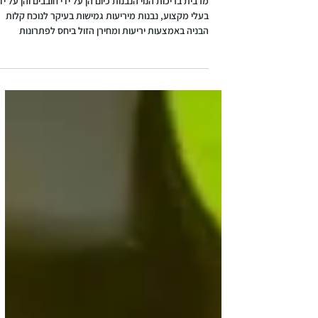
יריעות איטום לבריכות נוי PVC או EPDM?
מרבית בריכות הנוי הנבנות כיום הן על ידי חובבים והן על יד
בעלי מקצוע, נבנות מיריעות גמישות בעיקר לנוכח קלות
הבניה באמצעות יריעות ומחירן הזול ביחס לפתרונות
האחרים של בניית בריכות. איזו יריעה עדיפה?