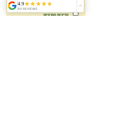
הדוא"ל לא
יימסר
לאיש וישמש למשלוח מאטלנטיס
בלבד.
אישור שמירת המידע בהתאם ל:
מדיניות הפרטיות
הצטרפות
פניה לאטלנטיס
אטלנטיס בריכות נוי:
אודות
עשו זאת בעצמכם DIY
בלוג מידע \ מדריכים
ציוד לבריכות נוי: