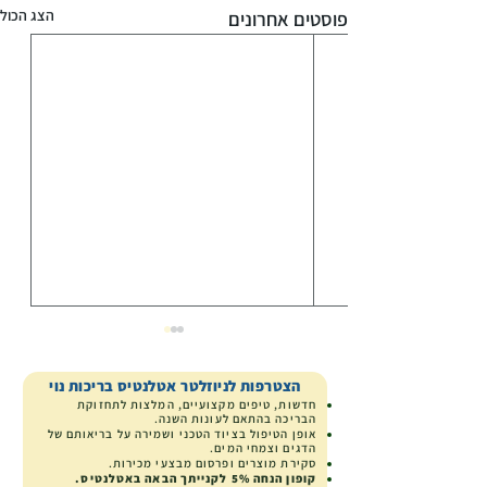
הצג הכול
פוסטים אחרונים
הצטרפות לניוזלטר אטלנטיס בריכות נוי
חדשות, טיפים מקצועיים, המלצות לתחזוקת
הבריכה בהתאם לעונות השנה.
אופן הטיפול בציוד הטכני ושמירה על בריאותם של
הדגים וצמחי המים.
סקירת מוצרים
ופרסום מבצעי מכירות.
קופון הנחה
5% לקנייתך הבאה באטלנטיס.