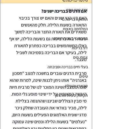
פילטרי בריכות נוי
ציוד טכני נוסף
אם הדגים בבריכה ישנים?
האם דגי הנוי ישנים והאם יש צורך בכיבוי 
תחזוקת בריכת נוי
התאורה בשעות הלילה. חלק מהאנשים 
המלחמה באצות
משאירים את תאורת החצר והבריכה למשך 
בריכת נוי בעונות השנה
שעות רבות ברציפות גם בשעות הלילה, יש אף 
כאלו המשתמשים בבריכה כפתרון לתאורת 
דגי בריכות
לילה, בעיקר אם הבריכה בסמיכות לשביל 
צמחי מים
מעבר.
בעלי חיים בבריכה וסביבתה
מרבית הדגים עוברים בחשכה למצב "חסכון 
טיפים
באנרגיה" אותו ניתן לכנות שינה, למרות שהוא 
מהארץ והעולם
שונה ממצב השינה המוכר לנו של מרבית חיות 
היבשה המאופיין על ידי שינוי מופע גלי המוח.
תקלות, בעיות ופתרונן
מי מבין הצוללים שביננו שהתנסה בצלילת 
לילה, מכיר בוודאי את העובדה שחלק ניכר 
מדגי שונית האלמוגים הפעילים בשעות היום, 
"נעלמים" בשעות הלילה ונמים שינה עמוקה 
במחבואים שונים בין הסלעים ובין האלמוגים.