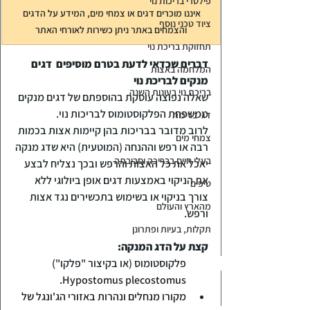
פילטרי בריכות נוי
איננו מוכרים דגים או צמחי מים, המידע על הדגים 
ציוד טכני נוסף
והצמחים באתר ניתן כשירות לאורחי האתר
תחזוקת בריכת נוי
דברים שכדאי לדעת בטרם מוסיפים  דגים 
המלחמה באצות
מנקים לבריכת נוי
בריכת נוי בעונות השנה
שאלה נפוצה עוסקת בהוספתם של דגים מנקים 
ממשפחת הפלקוסטומוס לבריכות נוי.
דגי בריכות
לרוב מדובר בבריכות בהן קיימות אצות בכמות 
צמחי מים
רבה או רפש וההנחה (המוטעית) היא שדג מנקה 
בעלי חיים בבריכה וסביבתה
יאכל את כל האצות והרפש ובכך נצליח לבצע 
את הניקוי באמצעות דגים אופן ביולוגי ללא 
טיפים
צורך בניקוי או בשימוש בתכשירים נגד אצות 
מהארץ והעולם
ורפש.
תקלות, בעיות ופתרונן
קצת על הדג המנקה:
פלקוסטומוס (או בקיצור "פלקו") 
Hypostomus plecostomus.
מקורו מנחלים ונהרות באזורי הג'ונגל של 