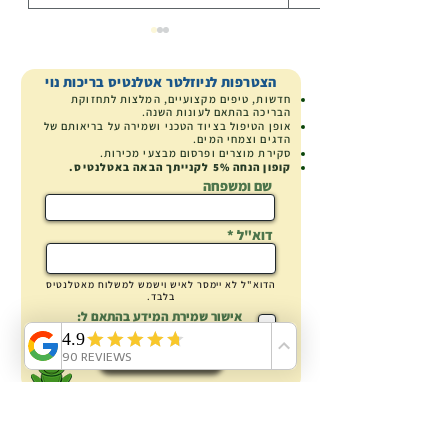
הצטרפות לניוזלטר אטלנטיס בריכות נוי
חדשות, טיפים מקצועיים, המלצות לתחזוקת
הבריכה בהתאם לעונות השנה.
אופן הטיפול בציוד הטכני ושמירה על בריאותם של
הדגים וצמחי המים.
סקירת מוצרים
ופרסום מבצעי מכירות.
קופון הנחה
5% לקנייתך הבאה באטלנטיס.
למה ספוגי הפילטר התכווצו?
שם ומשפחה
דוא"ל
הדוא"ל לא
יימסר
לאיש וישמש למשלוח מאטלנטיס
בלבד.
אישור שמירת המידע בהתאם ל:
מדיניות הפרטיות
הצטרפות