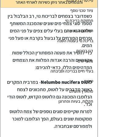
פילטרי בריכות נוי
והצמחים באתר ניתן כשירות לאורחי האתר
ציוד טכני נוסף
כשמדובר בצמחים לבריכות נוי, רב הבלבול בין 
תחזוקת בריכת נוי
מספר סוגי צמחי מים שונים שהמכנה המשותף 
שלהם הוא שהם בעלי עלים צפים על פני המים 
המלחמה באצות
ופרחים הפורחים על גבעול בקרבת או מעל פני 
בריכת נוי בעונות השנה
המים.
דגי בריכות
כדי להסיר את מעטה המסתורין הכולל שמות 
אקזוטיים והרבה אגדות המלוות את הצמחים 
צמחי מים
המדהימים הללו, כדאי להכירם:
בעלי חיים בבריכה וסביבתה
טיפים
לוטוס
Nelumbo nucifera
- במרבית המקרים 
כאשר מדברים על לוטוס, מתכוונים לצמח 
מהארץ והעולם
הנלומבו המכונה גם הלוטוס הקדוש, לוטוס הודי 
תקלות, בעיות ופתרונן
וכד'.
למרות שקיימים סוגים נוספים של צמח הלוטוס 
ממקומות שונים בעולם, הפך הנלומבו למוכר 
ולמפורסם שבחבורה.