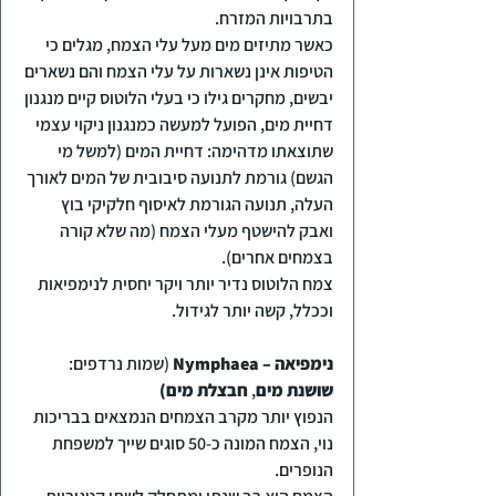
בתרבויות המזרח.
כאשר מתיזים מים מעל עלי הצמח, מגלים כי 
הטיפות אינן נשארות על עלי הצמח והם נשארים 
יבשים, מחקרים גילו כי בעלי הלוטוס קיים מנגנון 
דחיית מים, הפועל למעשה כמנגנון ניקוי עצמי 
שתוצאתו מדהימה: דחיית המים (למשל מי 
הגשם) גורמת לתנועה סיבובית של המים לאורך 
העלה, תנועה הגורמת לאיסוף חלקיקי בוץ 
ואבק להישטף מעלי הצמח (מה שלא קורה 
בצמחים אחרים).
צמח הלוטוס נדיר יותר ויקר יחסית לנימפיאות 
וככלל, קשה יותר לגידול.
נימפיאה – Nymphaea
 (שמות נרדפים: 
שושנת מים
, 
חבצלת מים)
הנפוץ יותר מקרב הצמחים הנמצאים בבריכות 
נוי, הצמח המונה כ-50 סוגים שייך למשפחת 
הנופרים.