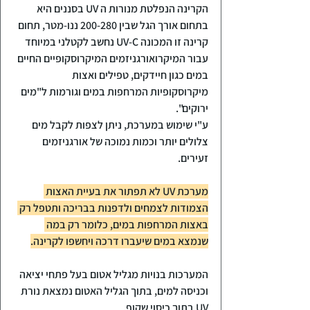
הקרינה הנפלטת מנורות ה UV בסננים היא 
בתחום אורך הגל שבין 200-280 ננו-מטר, תחום 
קרינה זו המכונה UV-C נחשב לקטלני במיוחד 
עבור המיקרואורגניזמים המיקרוסקופיים החיים 
במים כגון חיידקים, טפילים ואצות 
מיקרוסקופיות המרחפות במים וגורמות ל"מים 
ירוקים".
ע"י שימוש במערכת, ניתן לצפות לקבל מים 
צלולים יותר וכמות נמוכה של אורגניזמים 
זעירים.
מערכת UV לא תפתור את בעיית האצות 
הצמודות לצמחים ולדפנות בבריכה ותטפל רק 
באצות המרחפות במים, כלומר רק במה 
שנמצא במים שיעברו דרכה ויחשפו לקרינה.
המערכות בנויות מגליל אטום בעל פתחי יציאה 
וכניסה למים, בתוך הגליל האטום נמצאת נורת 
UV בתוך כיסוי שקוף.