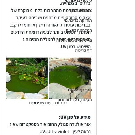
פילטרי בריכות נוי
בדגים ובצמחייה.
התופעה נגרמת מהתרבות בלתי מבוקרת של 
ציוד טכני נוסף
אצה מיקרוסקופית מרחפת ושכיחה בעיקר 
תחזוקת בריכת נוי
בבריכות עתירות תאורה ודישון או חומרי רקב.
המלחמה באצות
הפתרון הפשוט ביותר לבעיה זו ואחת הדרכים 
האפקטיביות ביותר להצללת המים הינו 
בריכת נוי בעונות השנה
השימוש בסנן UV.
דגי בריכות
צמחי מים
בעלי חיים בבריכה וסביבתה
טיפים
מהארץ והעולם
תקלות, בעיות ופתרונן
בריכות נוי עם מים ירוקים
מידע על סנן UV:
אור אולטרה סגולי, תחום אור בספקטרום שאינו 
נראה לעין - UV=Ultraviolet