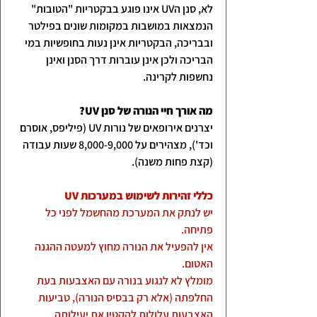
לא, סנן הUV אינו פוגע בבקטריות "הטובות" 
הנמצאות במושבות במקומות שונים בפילטר 
ובבריכה, הבקטריות אינן נעות בחופשיות במי 
הבריכה ולכן אינן עוברות דרך הסנן ואינן 
נחשפות לקרינה. 
מה אורך חיי הנורה של סנן UV?
יצרנים אירופאים של נורות UV (פיליפס, אוסרם 
וכד'), מצהירים על 8,000-9,000 שעות עבודה 
(קצת פחות משנה).
כללי זהירות לשימוש במערכות UV
יש לנתק את המערכת מהחשמל לפני כל 
פתיחה.
אין להפעיל את הנורה מחוץ למעטה ההגנה 
האטום.
מומלץ לא לנגוע בנורה עם האצבעות בעת 
החלפתה (אלא רק בבסיס הנורה), טביעות 
האצבעות עלולות להקטין את יעילותה.