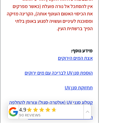
אין להסתכל אל נורה פועלת (כאשר מפרקים 
את הכיסוי האטום העוטף אותה), הקרינה מזיקה 
ומסוכנת לעיניים ועשויה לפגוע באופן בלתי 
הפיך ברשתית העין.
מידע נוסף:
אצת המים הירוקים
הוספת סנן UV לבריכה עם מים ירוקים
תחזוקת סנן UV
קטלוג סנני UV (אולטרה-סגול) ונורות להחלפה
החלפת נורת UV בפילטרי LAGUNA
SICCE בפילטרי  UV החלפת נורות