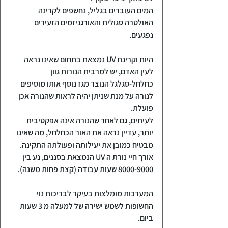
המים העוברים בגליל, נחשפים לקרינה 
האולטרה סגולית והאורגניזמים הזעירים 
נפגעים.
היות וקרינת UV נמצאת בתחום שאינו נראה 
לעין האדם, יש למרבית הנורות גוון 
כחלחל-סגלגל הנוצר מגז נוסף אותו מוסיפים 
לנורה על מנת שניתן יהיה לראות שהנורה אכן 
פועלת.
לעיתים, גם לאחר שהנורה אינה אפקטיבית 
יותר, עדיין נראה את האור הכחלחל, מה שאינו 
מבטיח כמובן את יעילותה ופעולתה התקינה.
אורך חיי נורת ה UV הנמצאת בסננים, נע בין 
8000-9000 שעות עבודה (קצת פחות משנה).
המערכות מומלצות בעיקר לבריכות נוי 
החשופות לשמש ישירה של למעלה מ 3 שעות 
ביום.