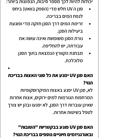
יכולות להיות לכך מספר סיבות, הנפוצות ביותר:
סנן ה UV חלש מדי (הספק בוואט) ביחס 
לנפח המים בבריכה.
זרימת המים דרך הסנן חזקה מדי ופוגעת 
ביעילות הסנן.
נורת הסנן משומשת ואינה עושה את 
עבודתה, יש להחליפה.
מבחנת הקוורץ הנמצאת בתוך הסנן 
מלוכלכת.
האם סנן UV ימנע את כל סוגי האצות בבריכת 
הנוי?
לא, סנן UV יפגע באצות המיקרוסקופיות 
המרחפות הגורמות למים ירוקים, אצות אחרות 
שאינן עוברות דרך הסנן, לא יפגעו ובהן יש צורך 
לטפל בשיטות אחרות. 
האם סנן UV פוגע בבקטריות "הטובות" 
ובאורגניזמים חיוניים נוספים בבריכת הנוי?