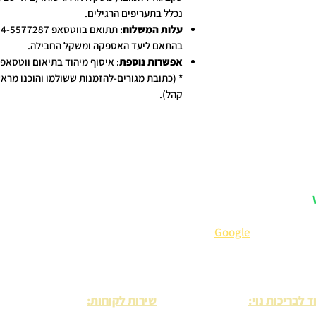
נכלל בתעריפים הרגילים.
עלות המשלוח
בהתאם ליעד האספקה ומשקל החבילה.
אפשרות נוספת
: איסוף מיהוד בתיאום ווטסאפ: 054-5577287
* (כתובת מגורים-להזמנות ששולמו והוכנו מרא
קהל).
:
– אנחנו כאן לכל שאלה.
 המלצות וטיפים בלעדיים.
ייעוץ מומחה
קנ
תבים עלינו ב-
Google
).
ד לבריכות נוי:
שירות לקוחות: