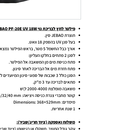
פילטר לחץ לבריכת נוי JEBAO PF-20E UV 18W
תוצרת JEBAO סין.
בעל סנן UV בהספק 18 וואט.
אורך כבל החשמל 5 מטר, בראש הפילטר נמצאת נורית ביקורת לפעולת הנורה.
לסנן 2 פתחים בחלקו העליון:
פתח כניסת מים מן המשאבה אל הפילטר.
פתח חזרת מים אל הבריכה לאחר סינון.
הסנן כולל 3 שכבות של ספוגי סינון המיועדים ללכידת רחף מן המים.
מתאים לבריכה עד 3 מ"ק.
משאבה מומלצת 2000-4000 ל\ש
קוטר מחברי צנרת כניסה ויציאה: Inlet and outlet diameters: 20/25/32/40 mm
מימדים: Dimensions: 368×529mm
1 שנת אחריות.
משלוח ואספקה (ציוד חריג/שביר):
עקב גודל המוצר, משקלו או רגישותו (ציוד שביר