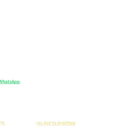
​ לקנות בראש שקט
ייעוץ וליווי אישי ב-
WhatsApp
מקבלים יותר: הנחיות שימוש,
שירות 5 כוכבים
⭐
(קראו מה כו
ציו
אטלנטיס בריכות נוי: