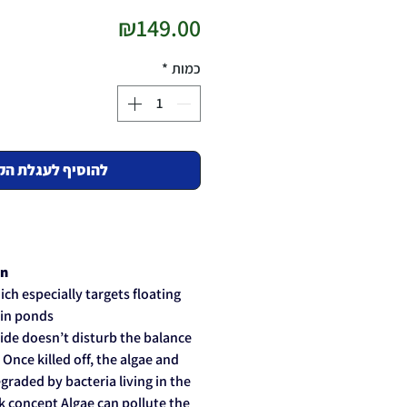
מחיר
₪149.00
כמות
*
להוסיף לעגלת הק
en
ch especially targets floating
 in ponds
cide doesn’t disturb the balance
Once killed off, the algae and
graded by bacteria living in the
sk concept Algae can pollute the