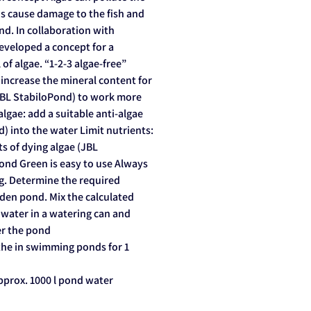
s cause damage to the fish and
nd. In collaboration with
developed a concept for a
f algae. “1-2-3 algae-free”
 increase the mineral content for
JBL StabiloPond) to work more
lgae: add a suitable anti-algae
) into the water Limit nutrients:
s of dying algae (JBL
nd Green is easy to use Always
ng. Determine the required
rden pond. Mix the calculated
water in a watering can and
er the pond
the in swimming ponds for 1
pprox. 1000 l pond water