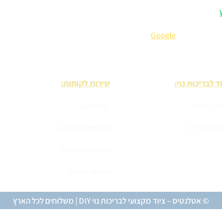
– אנחנו כאן לכל שאלה.
 המלצות וטיפים בלעדיים.
ייעוץ מומחה
קנ
תבים עלינו ב-
Google
).
ד לבריכות נוי:
שירות לקוחות:
וג \ חנות
יצירת קשר
עי מכירות
משלוחים ואספקה
החזרות וביטולים
שאלות נפוצות
© אטלנטיס – ציוד מקצועי לבריכות נוי DIY | משלוחים לכל הארץ