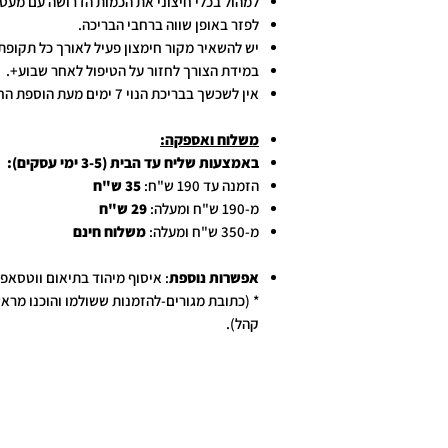
למהול בכלי חיצוני את הכמות הדרושה עם מעט
לפזר באופן שווה ברחבי הבריכה.
יש להשאיר מקור חימצון פעיל לאורך כל תקופת
במידת הצורך לחזור על הטיפול לאחר שבוע+.
אין לשכשך בבריכת הנוי 7 ימים מעת הוספת החומר למים.
משלוח ואספקה:
באמצעות שליח עד הבית (3-5 ימי עסקים):
הזמנה עד 190 ש"ח:
35 ש"ח
מ-190 ש"ח ומעלה:
29 ש"ח
מ-350 ש"ח ומעלה:
משלוח חינם
אפשרות נוספת
: איסוף מיהוד בתיאום ווטסאפ: 054-5577287
* (כתובת מגורים-להזמנות ששולמו והוכנו מרא
קהל).
: