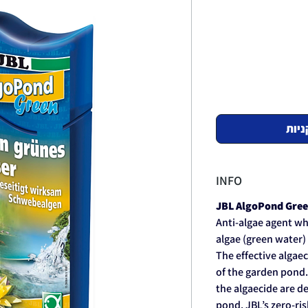
ניות
INFO
JBL AlgoPond Gre
Anti-algae agent whi
algae (green water)
The effective algae
of the garden pond. 
the algaecide are de
pond. JBL’s zero-ri