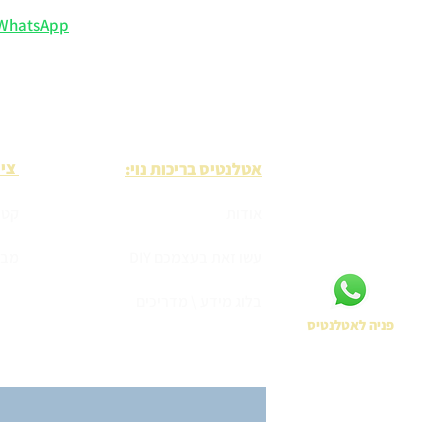
ייעוץ וליווי אישי ב-
WhatsApp
מקבלים יותר: הנחיות שימוש,
שירות 5 כוכבים
⭐
(קראו מה כו
ציו
אטלנטיס בריכות נוי:
אודות
קטל
עשו זאת בעצמכם DIY
מבצ
בלוג מידע \ מדריכים
פניה לאטלנטיס