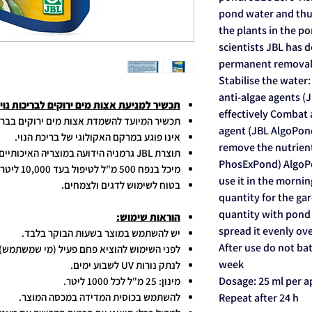
pond water and thu
the plants in the po
scientists JBL has 
permanent removal o
Stabilise the water:
anti-algae agents (
תכשיר למניעת אצות מים ירוקים לבריכות נוי AlgoPond green 500ml
effectively Combat a
תכשיר המיועד להשמדת אצות מים ירוקים בבריכ
agent (JBL AlgoPond
אינו פוגע במרקם האקולוגי של בריכת הנוי.
remove the nutrient
תוצרת JBL גרמניה הידועה במוצריה האיכותיים.
PhosExPond) AlgoPo
מיכל בנפח 500 מ"ל לטיפול בעד 10,000 ליטר מי בריכה.
use it in the morni
בטוח לשימוש לדגים ולצמחים.
quantity for the ga
quantity with pond 
הוראות שימוש:
spread it evenly ov
יש להשתמש במוצר בשעות הבוקר בלבד.
After use do not ba
לפני השימוש להוציא פחם פעיל (מי שמשתמש)
week
לנתק נורות UV לשבוע ימים.
Dosage: 25 ml per a
מינון: 25 מ"ל לכל 1000 ליטר.
Repeat after 24 h
להשתמש בכוסית המדידה במכסה המוצר.