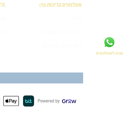
ציו
אטלנטיס בריכות נוי:
אודות
קטל
עשו זאת בעצמכם DIY
מבצ
בלוג מידע \ מדריכים
פניה לאטלנטיס