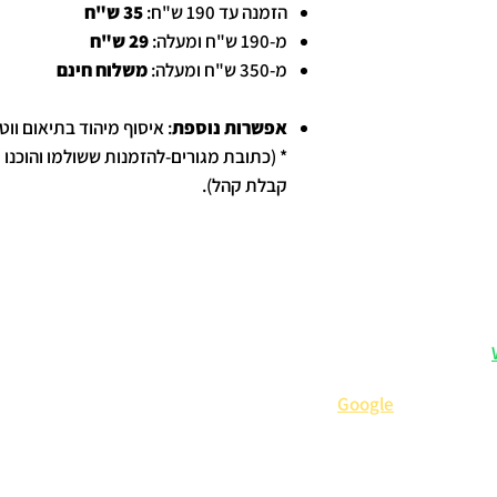
הזמנה עד 190 ש"ח:
35 ש"ח
מ-190 ש"ח ומעלה:
29 ש"ח
מ-350 ש"ח ומעלה:
משלוח חינם
אפשרות נוספת
: איסוף מיהוד בתיאום ווטסאפ: 77287
* (כתובת מגורים-להזמנות ששולמו והוכנו 
קבלת קהל).
:
– אנחנו כאן לכל שאלה.
 המלצות וטיפים בלעדיים.
ייעוץ מומחה
קנ
תבים עלינו ב-
Google
).