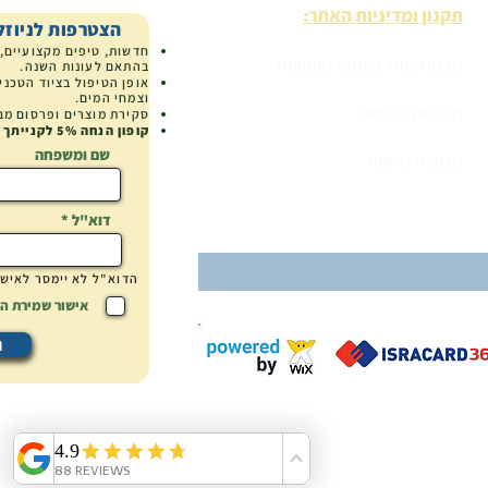
תקנון ומדיניות האתר:
הצטרפות לניוזל
חדשות, טיפים מקצועיים,
תקנון האתר והחנות המקוונת
בהתאם לעונות השנה.
אופן הטיפול בציוד הטכני
וצמחי המים.
מדיניות פרטיות
סקירת מוצרים
ופרסום מב
קופון הנחה
5% לקנייתך הבאה באטלנטיס.
שם ומשפחה
הצהרת נגישות
דוא"ל
הדוא"ל לא
יימסר
לאיש 
אישור שמירת ה
ה