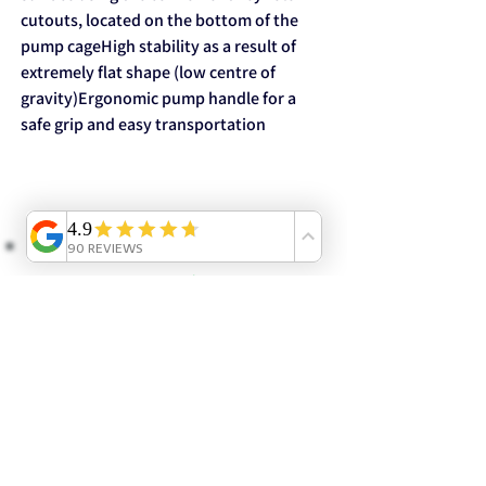
cutouts, located on the bottom of the
pump cageHigh stability as a result of
extremely flat shape (low centre of
gravity)Ergonomic pump handle for a
safe grip and easy transportation
​ לקנות בראש שקט:
ייעוץ וליווי אישי ב-
WhatsApp
– אנחנו כאן לכל שאלה.
מקבלים יותר: הנחיות שימוש, המלצות וטיפים בלעדיים.
שירות 5 כוכבים
⭐
(קראו מה כותבים עלינו ב-
Google
).
קנייה בטוחה
ייעוץ מומחה
משלוח ארצי
הצטרפות לניוזלטר אטלנטיס בריכות נוי