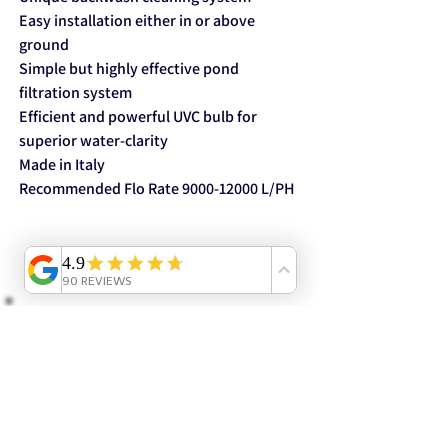
Easy installation either in or above
ground
Simple but highly effective pond
filtration system
Efficient and powerful UVC bulb for
superior water-clarity
Made in Italy
Recommended Flo Rate 9000-12000 L/PH
​ לקנות בראש שקט:
ייעוץ וליווי אישי ב-
WhatsApp
– אנחנו כאן לכל שאלה.
מקבלים יותר: הנחיות שימוש, המלצות וטיפים בלעדיים.
שירות 5 כוכבים
⭐
(קראו מה כותבים עלינו ב-
Google
).
קנייה בטוחה
ייעוץ מומחה
משלוח ארצי