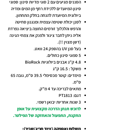
הסננים מגיעים עם 2 סוגי מדיות סינון: ספוגי
סינון המיועדים ללכידת רחף מן המים ומדיה
ביולוגית המיועדת להנחה בחלק התחתון.
לסנן יכולת שטיפה עצמית ומנגנון סחיטה
והרפש והלכלוך זורמים החוצה ביציאה נפרדת
אליה ניתן לחבר צינור ולפנק את צמחי הגינה
(דשן מצוין !!).
בעל סנן
UV
בהספק 24 וואט.
5 ספוגי סינון כחולים.
4.8
ק"ג אבנים ביולוגיות
BioRock
משקל : 16.5 ק"ג
מימדים: קוטר מכסימלי 39.5 ס"מ, גובה 65
ס"מ.
מתאים לבריכה עד 4 מ"ק.
דגם: PT1813
3 שנות אחריות יבואן רשמי.
לרוכש תנתן הדרכה מקצועית על אופן
התקנת, התפעול והאחזקה של הפילטר.
משלוח ואספקה (ציוד חריג/שביר):