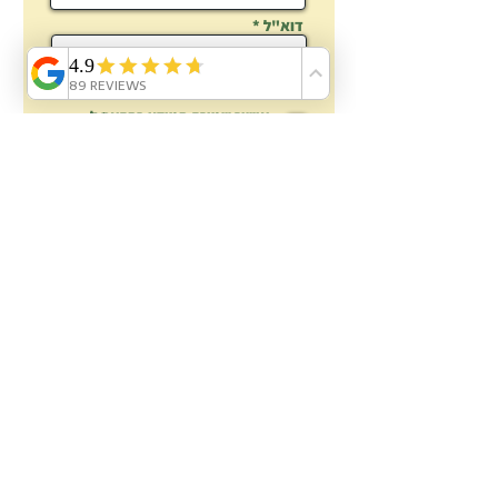
דוא"ל
הדוא"ל לא
יימסר
לאיש וישמש למשלוח מאטלנטיס
בלבד.
אישור שמירת המידע בהתאם ל:
מדיניות הפרטיות
הצטרפות
פניה לאטלנטיס
אטלנטיס בריכות נוי:
אודות
עשו זאת בעצמכם DIY