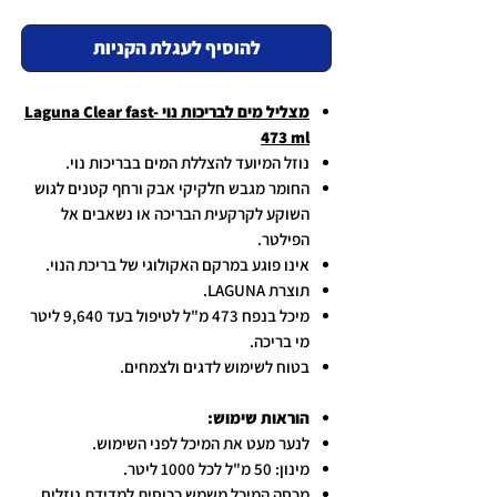
להוסיף לעגלת הקניות
מצליל מים לבריכות נוי Laguna Clear fast-
473 ml
נוזל המיועד להצללת המים בבריכות נוי.
החומר מגבש חלקיקי אבק ורחף קטנים לגוש
השוקע לקרקעית הבריכה או נשאבים אל
הפילטר.
אינו פוגע במרקם האקולוגי של בריכת הנוי.
תוצרת LAGUNA.
מיכל בנפח 473 מ"ל לטיפול בעד 9,640 ליטר
מי בריכה.
בטוח לשימוש לדגים ולצמחים.
הוראות שימוש:
לנער מעט את המיכל לפני השימוש.
מינון: 50 מ"ל לכל 1000 ליטר.
מכסה המיכל משמש ככוסית למדידת נוזלים.