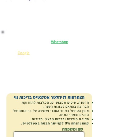
​ לקנות בראש שקט:
ייעוץ וליווי אישי ב-
WhatsApp
– אנחנו כאן לכל שאלה.
מקבלים יותר: הנחיות שימוש, המלצות וטיפים בלעדיים.
שירות 5 כוכבים
⭐
(קראו מה כותבים עלינו ב-
Google
).
קנייה בטוחה
ייעוץ מומחה
משלוח ארצי
הצטרפות לניוזלטר אטלנטיס בריכות נוי
חדשות, טיפים מקצועיים, המלצות לתחזוקת
הבריכה בהתאם לעונות השנה.
אופן הטיפול בציוד הטכני ושמירה על בריאותם של
הדגים וצמחי המים.
סקירת מוצרים
ופרסום מבצעי מכירות.
קופון הנחה
5% לקנייתך הבאה באטלנטיס.
שם ומשפחה