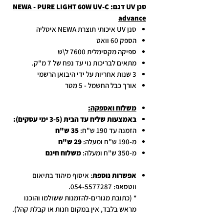
סנן UV דגם: NEWA - PURE LIGHT 60W UV-C
advance
סנן UV איכותי תוצרת NEWA איטליה
הספק 60 וואט
ספיקה מקסימלית 7600 ל\ש
מתאים לבריכות נוי עד נפח של 7 מ"ק.
3 שנות אחריות על ידי היבואן הרשמי
אורך כבל החשמל - 5 מטר
משלוח ואספקה:
באמצעות שליח עד הבית (3-5 ימי עסקים):
הזמנה עד 190 ש"ח:
35 ש"ח
מ-190 ש"ח ומעלה:
29 ש"ח
מ-350 ש"ח ומעלה:
משלוח חינם
אפשרות נוספת
: איסוף מיהוד בתיאום
ווטסאפ: 054-5577287.
* (כתובת מגורים-להזמנות ששולמו והוכנו
מראש בלבד, אין במקום חנות או קבלת קהל).