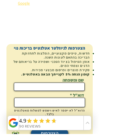
שירות 5 כוכבים
⭐
(קראו מה כותבים עלינו ב-
Google
).
קנייה בטוחה
ייעוץ מומחה
משלוח ארצי
הצטרפות לניוזלטר אטלנטיס בריכות נוי
חדשות, טיפים מקצועיים, המלצות לתחזוקת
הבריכה בהתאם לעונות השנה.
אופן הטיפול בציוד הטכני ושמירה על בריאותם של
הדגים וצמחי המים.
סקירת מוצרים
ופרסום מבצעי מכירות.
קופון הנחה
5% לקנייתך הבאה באטלנטיס.
שם ומשפחה
דוא"ל
הדוא"ל לא
יימסר
לאיש וישמש למשלוח מאטלנטיס
בלבד.
אישור שמירת המידע בהתאם ל:
מדיניות הפרטיות
הצטרפות